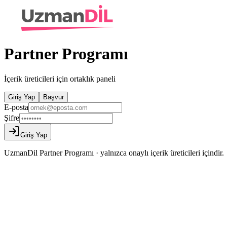
Partner Programı
İçerik üreticileri için ortaklık paneli
Giriş Yap
Başvur
E-posta
Şifre
Giriş Yap
UzmanDil Partner Programı · yalnızca onaylı içerik üreticileri içindir.